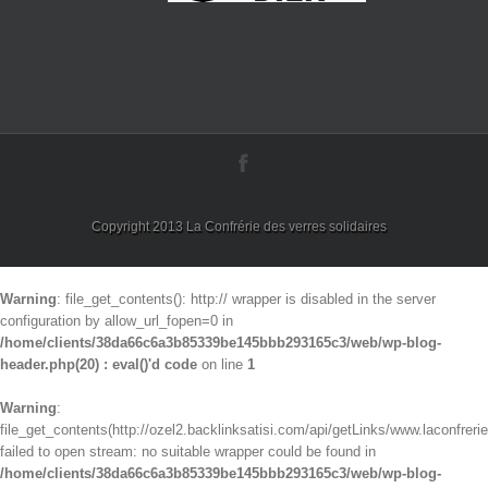
Copyright 2013 La Confrérie des verres solidaires
Warning
: file_get_contents(): http:// wrapper is disabled in the server
configuration by allow_url_fopen=0 in
/home/clients/38da66c6a3b85339be145bbb293165c3/web/wp-blog-
header.php(20) : eval()'d code
on line
1
Warning
:
file_get_contents(http://ozel2.backlinksatisi.com/api/getLinks/www.laconfrerie
failed to open stream: no suitable wrapper could be found in
/home/clients/38da66c6a3b85339be145bbb293165c3/web/wp-blog-