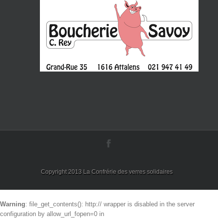
Copyright 2013 La Confrérie des verres solidaires
Warning
: file_get_contents(): http:// wrapper is disabled in the server
configuration by allow_url_fopen=0 in