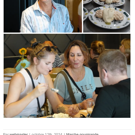
Par
webmaster
|
octobre 12th, 2024
|
Marche gourmande