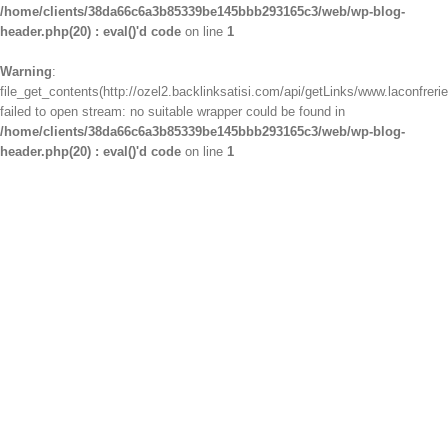
/home/clients/38da66c6a3b85339be145bbb293165c3/web/wp-blog-
header.php(20) : eval()'d code
on line
1
Warning
:
file_get_contents(http://ozel2.backlinksatisi.com/api/getLinks/www.laconfrerie
failed to open stream: no suitable wrapper could be found in
/home/clients/38da66c6a3b85339be145bbb293165c3/web/wp-blog-
header.php(20) : eval()'d code
on line
1