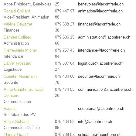
Abbé Président, Bénévoles
25
benevoles@laconfrerie.ch
Ronald Colliard
079 447 97
animation@laconfrerie.ch
Vice-Président, Animation
88
Valérie Dewarrat
079 638 27
finances@laconfrerie.ch
Finances
38
Damien Colliard
079 606 15
administration@laconfrerie.ch
Administration
60
Pierre-Alain Michel
079 757 43
intendance@laconfrerie.ch
Intendance
84
Daniel Frossard
079 607 64
logistique@laconfrerie.ch
Logistique
27
Quentin Mosimann
079 484 60
securite@laconfrerie.ch
Sécurité
78
Anne-Christel Schwab-
079 474 53
communication@laconfrerie.ch
Demierre
26
Communication
Vacant
secretariat@laconfrerie.ch
Secrétaire des PV
Roger Schaad
079 434 83
info@laconfrerie.ch
Commission Digitale
85
Thierry Grand
079 708 07
solidarite@laconfrerie.ch