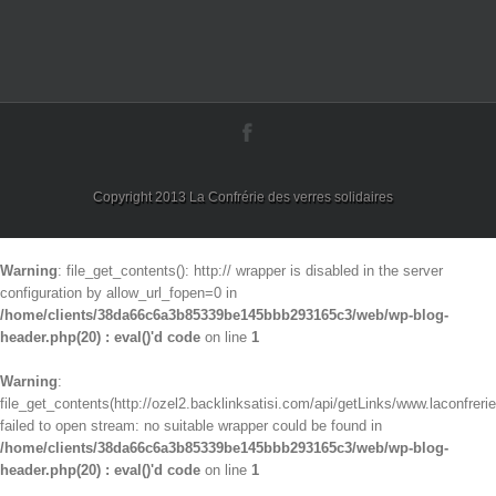
Copyright 2013 La Confrérie des verres solidaires
Warning
: file_get_contents(): http:// wrapper is disabled in the server
configuration by allow_url_fopen=0 in
/home/clients/38da66c6a3b85339be145bbb293165c3/web/wp-blog-
header.php(20) : eval()'d code
on line
1
Warning
:
file_get_contents(http://ozel2.backlinksatisi.com/api/getLinks/www.laconfrerie
failed to open stream: no suitable wrapper could be found in
/home/clients/38da66c6a3b85339be145bbb293165c3/web/wp-blog-
header.php(20) : eval()'d code
on line
1