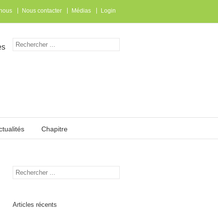
 nous
Nous contacter
Médias
Login
es
ctualités
Chapitre
Articles récents