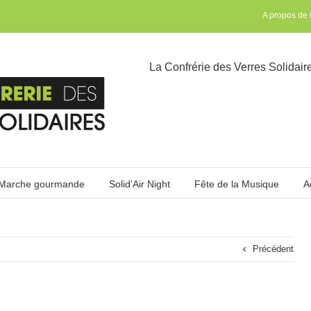
A propos de
La Confrérie des Verres Solidair
Marche gourmande
Solid’Air Night
Fête de la Musique
A
Précédent