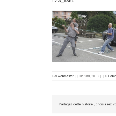
IMG_6861
Par
webmaster
|
juillet 3rd, 2013
|
|
0 Comm
Partagez cette histoire , choisissez vo