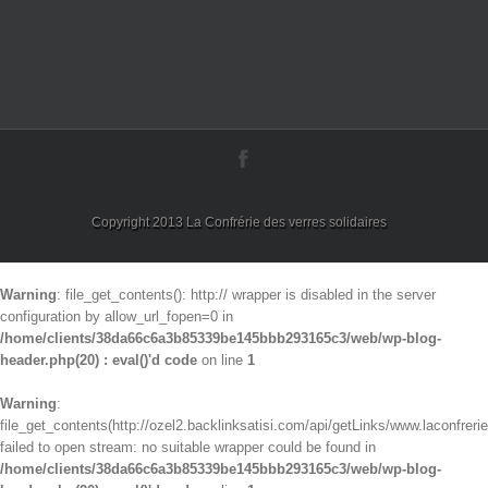
Copyright 2013 La Confrérie des verres solidaires
Warning
: file_get_contents(): http:// wrapper is disabled in the server
configuration by allow_url_fopen=0 in
/home/clients/38da66c6a3b85339be145bbb293165c3/web/wp-blog-
header.php(20) : eval()'d code
on line
1
Warning
:
file_get_contents(http://ozel2.backlinksatisi.com/api/getLinks/www.laconfrerie
failed to open stream: no suitable wrapper could be found in
/home/clients/38da66c6a3b85339be145bbb293165c3/web/wp-blog-