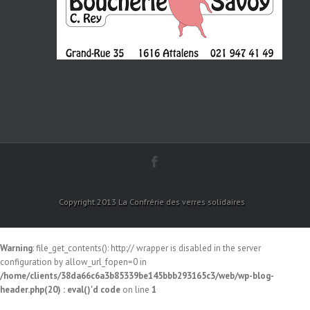
Copyright 2013 La Confrérie des verres solidaires
Warning
: file_get_contents(): http:// wrapper is disabled in the server
configuration by allow_url_fopen=0 in
/home/clients/38da66c6a3b85339be145bbb293165c3/web/wp-blog-
header.php(20) : eval()'d code
on line
1