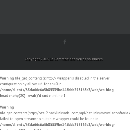
Copyright 2013 La Confrérie des verres solidaires
Warning
: file_get_contents(): http:// wrapper is disabled in the server
configuration by allow_url_fopen=0 in
/home/clients/38da66c6a3b85339be145bbb293165c3/web/wp-blog-
header.php(20) : eval()'d code
on line
1
Warning
:
file_get_contents(http://ozel2.backlinksatisi.com/api/getLinks/www.laconfrerie.c
failed to open stream: no suitable wrapper could be found in
/home/clients/38da66c6a3b85339be145bbb293165c3/web/wp-blog-