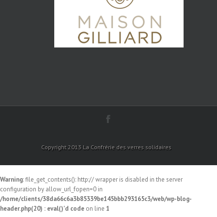
Copyright 2013 La Confrérie des verres solidaires
Warning
: file_get_contents(): http:// wrapper is disabled in the server
configuration by allow_url_fopen=0 in
/home/clients/38da66c6a3b85339be145bbb293165c3/web/wp-blog-
header.php(20) : eval()'d code
on line
1