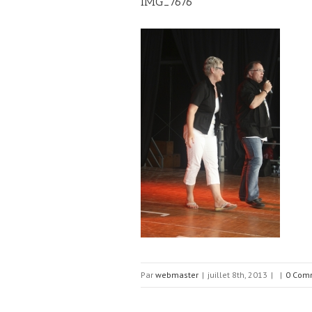
IMG_7676
Par
webmaster
|
juillet 8th, 2013
|
|
0 Com