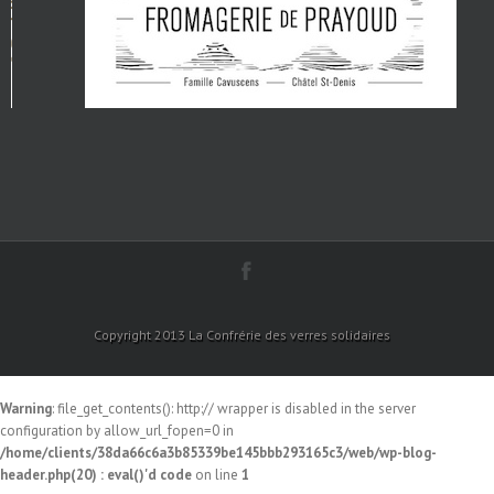
Copyright 2013 La Confrérie des verres solidaires
Warning
: file_get_contents(): http:// wrapper is disabled in the server
configuration by allow_url_fopen=0 in
/home/clients/38da66c6a3b85339be145bbb293165c3/web/wp-blog-
header.php(20) : eval()'d code
on line
1